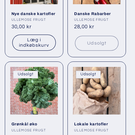
i
Nye danske kartofler
Danske Rabarber
o
Forhandler:
ULLEMOSE FRUGT
Forhandler:
ULLEMOSE FRUGT
Normalpris
30,00 kr
Normalpris
28,00 kr
n
Læg i
:
Udsolgt
indkøbskurv
Udsolgt
Udsolgt
Grønkål øko
Lokale kartofler
Forhandler:
ULLEMOSE FRUGT
Forhandler:
ULLEMOSE FRUGT