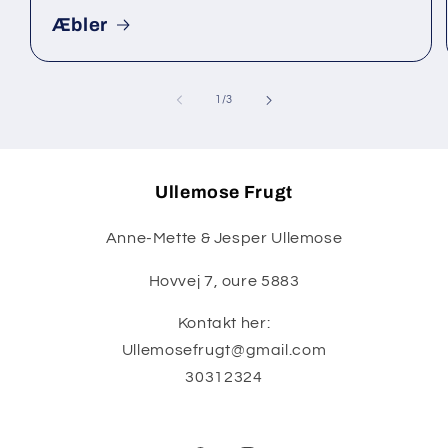
Æbler
af
1
/
3
Ullemose Frugt
Anne-Mette & Jesper Ullemose
Hovvej 7, oure 5883
Kontakt her:
Ullemosefrugt@gmail.com
30312324