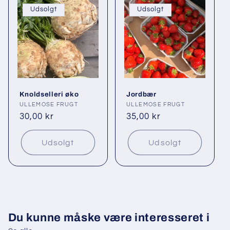
Udsolgt
Udsolgt
Knoldselleri øko
Jordbær
Forhandler:
ULLEMOSE FRUGT
Forhandler:
ULLEMOSE FRUGT
Normalpris
30,00 kr
Normalpris
35,00 kr
Udsolgt
Udsolgt
Du kunne måske være interesseret i