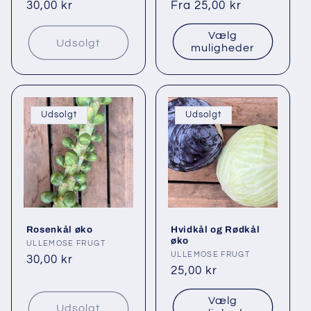
Normalpris
30,00 kr
Normalpris
Fra 25,00 kr
Vælg
Udsolgt
muligheder
Udsolgt
Udsolgt
Rosenkål øko
Hvidkål og Rødkål
øko
Forhandler:
ULLEMOSE FRUGT
Forhandler:
ULLEMOSE FRUGT
Normalpris
30,00 kr
Normalpris
25,00 kr
Vælg
Udsolgt