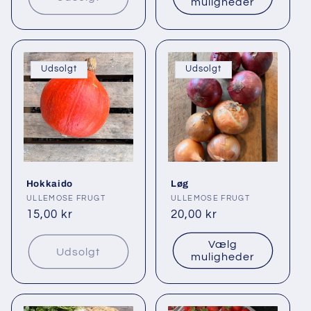
muligheder
Udsolgt
Udsolgt
Hokkaido
Løg
Forhandler:
ULLEMOSE FRUGT
Forhandler:
ULLEMOSE FRUGT
Normalpris
15,00 kr
Normalpris
20,00 kr
Vælg
Udsolgt
muligheder