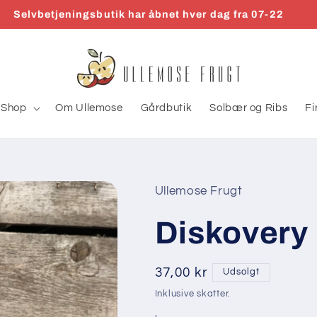
Selvbetjeningsbutik har åbnet hver dag fra 07-22
Shop
Om Ullemose
Gårdbutik
Solbær og Ribs
Fi
Ullemose Frugt
Diskovery
Normalpris
37,00 kr
Udsolgt
Inklusive skatter.