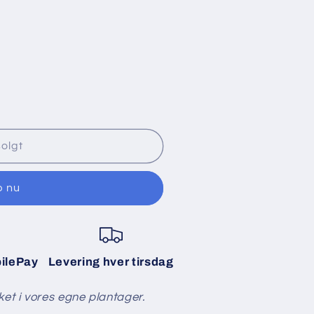
olgt
b nu
ilePay
Levering hver tirsdag
ket i vores egne plantager.