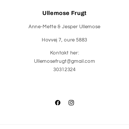
Ullemose Frugt
Anne-Mette & Jesper Ullemose
Hovvej 7, oure 5883
Kontakt her:
Ullemosefrugt@gmail.com
30312324
Facebook
Instagram