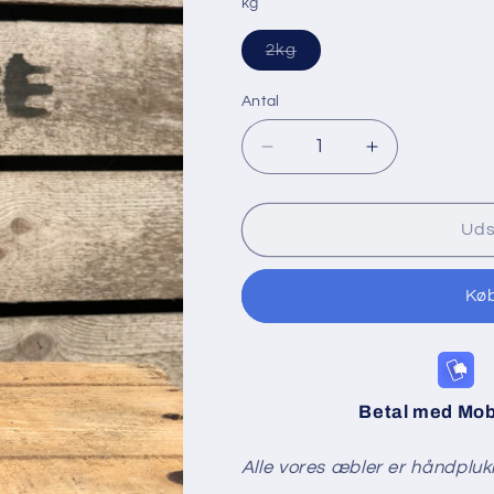
kg
Varianten
2kg
er
udsolgt
eller
Antal
utilgængelig
Reducer
Øg
antallet
antallet
for
for
Diskovery
Diskovery
Uds
Kø
Betal med Mob
Alle vores æbler er håndpluk